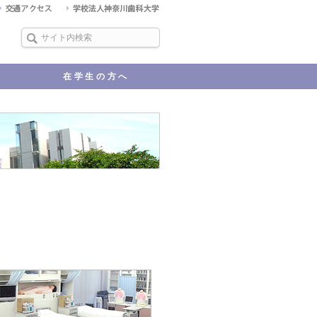
在学生の方へ
KDUポータル
教育要項（シラバス）
学習への支援
届出・願出・証明書
行事予定
アパート・マンション等の紹
Q&A
学生保険加入について
台風、大雪等に対する休講措
介
置について