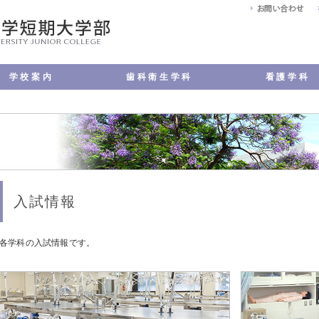
学校案内
歯科衛生学科
看護学科
・教育方針
メッセージ
評価
ンパス案内
公開
アクセス
い合わせ
学科の特長
歯科衛生士の仕事について
カリキュラム
実習
学科の施設
学生VOICE
キャンパスサポート
キャンパスライフ
国家試験・就職
学費・奨学金
入試情報
よくある質問
学科の特長
看護師の仕事について
カリキュラム
演習・実習
学科の施設
学生VOICE
キャンパスサポート
キャンパスライフ
国家試験・就職
学費・奨学金
入試情報
よくある質問
入試情報
各学科の入試情報です。