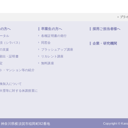
生の方へ
卒業生の方へ
採用ご担当者様へ
ポータル
各種証明書の発行
項（シラバス）
同窓会
企業・研究機関
の支援
ブラッシュアップ講座
願出・証明書
リカレント講座
定
無料講座
ト・マンション等の紹介
険加入について
大雪等に対する休講措置に
0 神奈川県横須賀市稲岡町82番地
Copyright © Kana