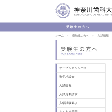
受験生の方へ
ホーム
オープンキャンパス
進学相談会
入試情報
入試資料請求
入学試験要項
よくある質問
受験生の方へ
入試情報
理念
学長
認証
沿革
キャ
情報
交通
お問
オープンキャンパス
進学相談会
入試情報
入試資料請求
入学試験要項
よくある質問