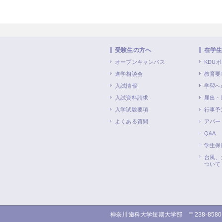
受験生の方へ
在学
オープンキャンパス
KDU
進学相談会
教育要
入試情報
学習へ
入試資料請求
届出・
入学試験要項
行事予
よくある質問
アパー
Q&A
学生保
台風、
ついて
神奈川歯科大学短期大学部 〒238-858