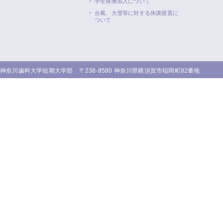
学生保険加入について
台風、大雪等に対する休講措置に
ついて
神奈川歯科大学短期大学部 〒238-8580 神奈川県横須賀市稲岡町82番地