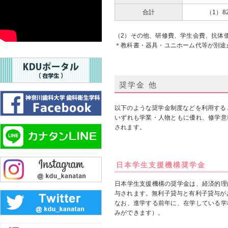
合計
（1）82
（2）その他、研修費、学生会費、抗体価
＊教科書・器具・ユニホーム代等が別途必
奨学金 他
以下のような奨学金制度などを利用する
いずれも学業・人物ともに優れ、修学意
されます。
日本学生支援機構奨学金
日本学生支援機構の奨学金は、経済的理
与されます。無利子貸与と有利子貸与が
なお、進学する前年に、在学している学
みができます）。