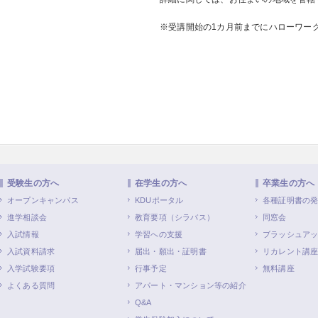
※受講開始の1カ月前までにハローワー
受験生の方へ
在学生の方へ
卒業生の方へ
オープンキャンパス
KDUポータル
各種証明書の
進学相談会
教育要項（シラバス）
同窓会
入試情報
学習への支援
ブラッシュア
入試資料請求
届出・願出・証明書
リカレント講
入学試験要項
行事予定
無料講座
よくある質問
アパート・マンション等の紹介
Q&A