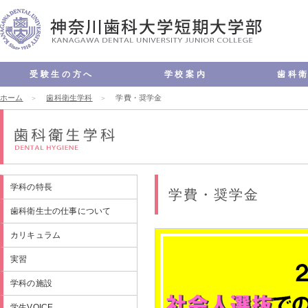
受験生の方へ
学校案内
歯科
ホーム
オープンキャンパス
進学相談会
入試情報
入試資料請求
入学試験要項
よくある質問
歯科衛生学科
学費・奨学金
理念・教育方針
学長メッセージ
認証評価
沿革
キャンパス案内
情報公開
交通アクセス
お問い合わせ
学科の特長
歯科衛生士の
カリキュラム
実習
学科の施設
学生VOICE
キャンパスサ
キャンパスラ
国家試験・就
学費・奨学金
入試情報
よくある質問
学科の特長
学費・奨学金
歯科衛生士の仕事について
カリキュラム
実習
学科の施設
学生VOICE