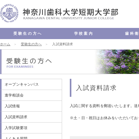
受験生の方へ
学校案内
歯科
ホーム
オープンキャンパス
進学相談会
入試情報
入試資料請求
入学試験要項
よくある質問
受験生の方へ
入試資料請求
理念・教育方針
学長メッセージ
認証評価
沿革
キャンパス案内
情報公開
交通アクセス
お問い合わせ
学科の特長
歯科衛生士の
カリキュラム
実習
学科の施設
学生VOICE
キャンパスサ
キャンパスラ
国家試験・就
学費・奨学金
入試情報
よくある質問
オープンキャンパス
入試資料請求
進学相談会
入試に関する資料を郵送いたします。送
入試情報
入試資料請求
※土・日・祝日はお休みをいただいてお
入学試験要項
よくある質問