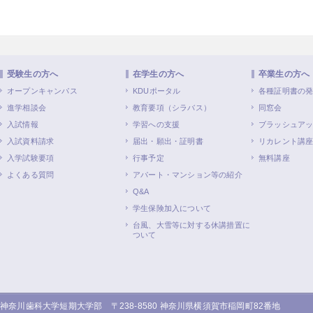
受験生の方へ
在学生の方へ
卒業生の方へ
オープンキャンパス
KDUポータル
各種証明書の
進学相談会
教育要項（シラバス）
同窓会
入試情報
学習への支援
ブラッシュア
入試資料請求
届出・願出・証明書
リカレント講
入学試験要項
行事予定
無料講座
よくある質問
アパート・マンション等の紹介
Q&A
学生保険加入について
台風、大雪等に対する休講措置に
ついて
神奈川歯科大学短期大学部 〒238-8580 神奈川県横須賀市稲岡町82番地