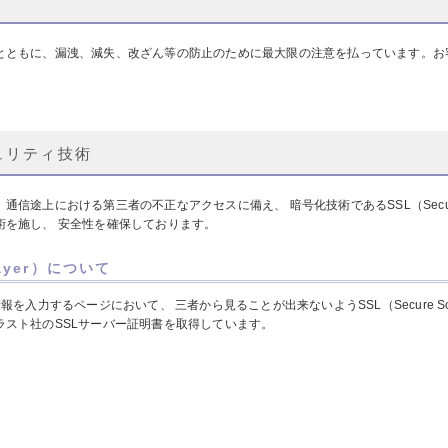
とともに、漏洩、減失、改ざん等の防止のために最大限の注意を払っています。お
。
ュリティ技術
途上における第三者の不正なアクセスに備え、 暗号化技術であるSSL（Secure So
術を施し、 安全性を確保しております。
Layer）について
人情報を入力するページにおいて、 三者から見ることが出来ないようSSL（Secure So
スト社のSSLサーバー証明書を取得しています。