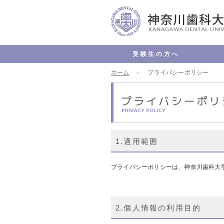
受験生の方へ
オープンキャンパス
進学相談会
入試情報
入試資料請求
入学試験要項
よくある質問
理念
学長
認証
沿革
キャ
情報
交通
お問
ホーム
プライバシーポリシー
1.適用範囲
プライバシーポリシーは、神奈川歯科大学
2.個人情報の利用目的