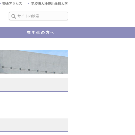
在学生の方へ
KDUポータル
教育要項（シラバス）
学習への支援
届出・願出・証明書
行事予定
アパート・マンション等の紹
Q&A
学生保険加入について
台風、大雪等に対する休講措
介
置について