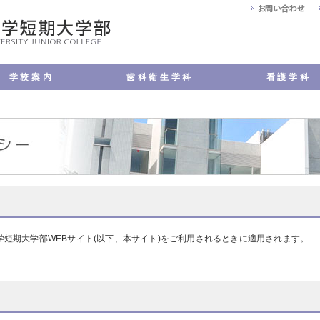
学校案内
歯科衛生学科
看護学科
・教育方針
メッセージ
評価
ンパス案内
公開
アクセス
い合わせ
学科の特長
歯科衛生士の仕事について
カリキュラム
実習
学科の施設
学生VOICE
キャンパスサポート
キャンパスライフ
国家試験・就職
学費・奨学金
入試情報
よくある質問
学科の特長
看護師の仕事について
カリキュラム
演習・実習
学科の施設
学生VOICE
キャンパスサポート
キャンパスライフ
国家試験・就職
学費・奨学金
入試情報
よくある質問
短期大学部WEBサイト(以下、本サイト)をご利用されるときに適用されます。