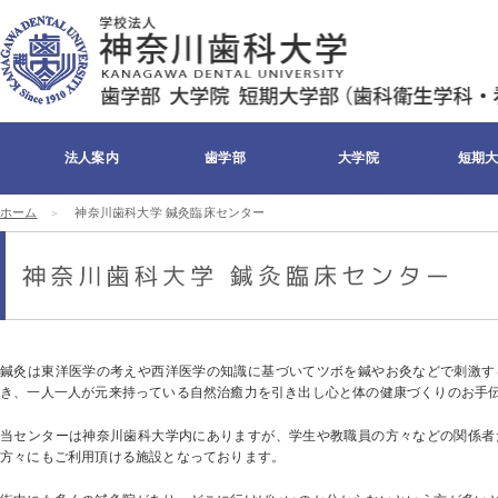
法人案内
歯学部
大学院
短期
ホーム
神奈川歯科大学 鍼灸臨床センター
理事長メッセージ
学長メッセージ
組織・沿革
理念・精神
キャンパスマップ
寄付について
医療施設
校章・校歌・ケイ
交通アクセス
お問い合わせ
ディくん
鍼灸は東洋医学の考えや西洋医学の知識に基づいてツボを鍼やお灸などで刺激す
き、一人一人が元来持っている自然治癒力を引き出し心と体の健康づくりのお手
当センターは神奈川歯科大学内にありますが、学生や教職員の方々などの関係者
方々にもご利用頂ける施設となっております。