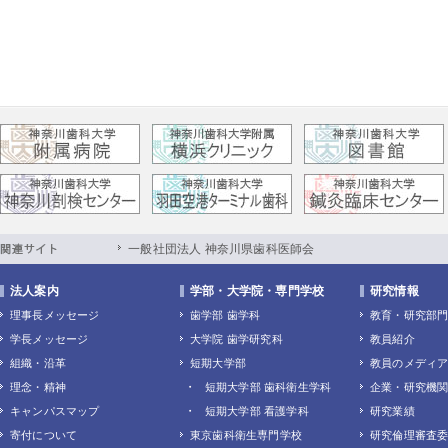
一般社団法人 神奈川県歯科医師会
法人案内
学部・大学院・専門学校
研究情報
理事長メッセージ
歯学部 歯学科
教育・研究部
学長メッセージ
大学院 歯学研究科
教員紹介
組織・沿革
短期大学部
教員のメディ
理念・精神
短期大学部 歯科衛生学科
企業・研究機
キャンパスマップ
短期大学部 看護学科
研究業績
寄付について
東京歯科衛生専門学校
研究倫理審査