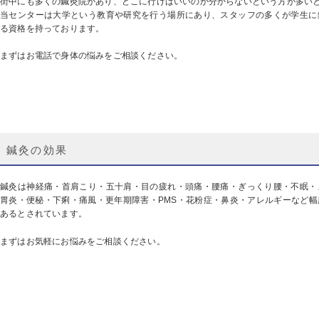
街中にも多くの鍼灸院があり、どこに行けばいいのか分からないという方が多い
当センターは大学という教育や研究を行う場所にあり、スタッフの多くが学生に
る資格を持っております。
まずはお電話で身体の悩みをご相談ください。
鍼灸の効果
鍼灸は神経痛・首肩こり・五十肩・目の疲れ・頭痛・腰痛・ぎっくり腰・不眠・
胃炎・便秘・下痢・痛風・更年期障害・PMS・花粉症・鼻炎・アレルギーなど
あるとされています。
まずはお気軽にお悩みをご相談ください。