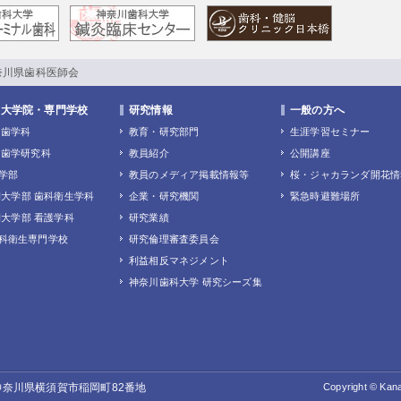
奈川県歯科医師会
・大学院・専門学校
研究情報
一般の方へ
 歯学科
教育・研究部門
生涯学習セミナー
 歯学研究科
教員紹介
公開講座
学部
教員のメディア掲載情報等
桜・ジャカランダ開花情
大学部 歯科衛生学科
企業・研究機関
緊急時避難場所
大学部 看護学科
研究業績
科衛生専門学校
研究倫理審査委員会
利益相反マネジメント
神奈川歯科大学 研究シーズ集
 神奈川県横須賀市稲岡町82番地
Copyright © Kana