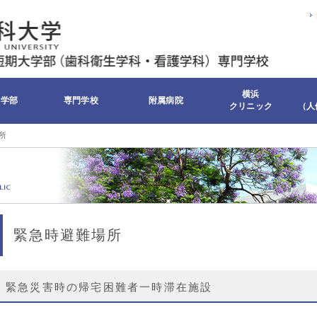
横浜
大学部
専門学校
附属病院
クリニック
（人
所
緊急時避難場所
緊急災害時の帰宅困難者一時滞在施設