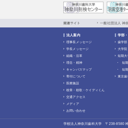
一般社団法人 神
法人案内
学部
理事長メッセージ
歯学部
学長メッセージ
大学院
組織・沿革
短期大
理念・精神
短期
キャンパスマップ
短期
寄付について
東京歯
医療施設
校章・校歌・ケイディくん
交通アクセス
メディア
お問い合わせ
学校法人神奈川歯科大学 〒238-8580