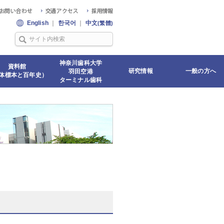
English
｜
한국어
｜
中文
(繁體)
神奈川歯科大学
資料館
研究情報
一般の方へ
羽田空港
体標本と百年史）
ターミナル歯科
教育・研究部門
教員紹介
教員のメディア掲
企業・研究機関
研究業績
研究倫理審査委員
利益相反マネジメ
神奈川歯科大学
生涯学習セミナ
公開講座
桜・ジャカラン
緊急時避難場所
羽田空港第3ター
羽田空港第1ター
載情報等
会
ント
研究シーズ集
開花情報
ミナル歯科
ミナル歯科