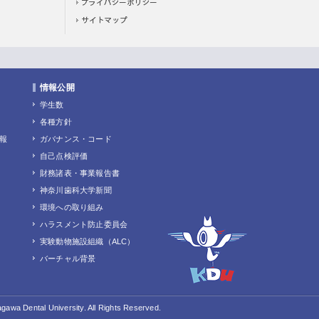
情報公開
学生数
各種方針
報
ガバナンス・コード
自己点検評価
財務諸表・事業報告書
神奈川歯科大学新聞
環境への取り組み
ハラスメント防止委員会
実験動物施設組織（ALC）
バーチャル背景
gawa Dental University. All Rights Reserved.