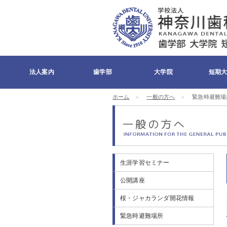
法人案内
歯学部
大学院
短期
ホーム
一般の方へ
緊急時避難場
理事長メッセージ
学長メッセージ
組織・沿革
理念・精神
キャンパスマップ
寄付について
医療施設
校章・校歌・ケイ
交通アクセス
メディア
お問い合わせ
ディくん
生涯学習セミナー
公開講座
桜・ジャカランダ開花情報
緊急時避難場所