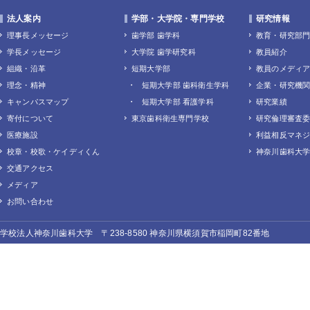
法人案内
学部・大学院・専門学校
研究情報
理事長メッセージ
歯学部 歯学科
教育・研究部
学長メッセージ
大学院 歯学研究科
教員紹介
組織・沿革
短期大学部
教員のメディ
理念・精神
短期大学部 歯科衛生学科
企業・研究機
キャンパスマップ
短期大学部 看護学科
研究業績
寄付について
東京歯科衛生専門学校
研究倫理審査
医療施設
利益相反マネ
校章・校歌・ケイディくん
神奈川歯科大学
交通アクセス
メディア
お問い合わせ
学校法人神奈川歯科大学 〒238-8580 神奈川県横須賀市稲岡町82番地