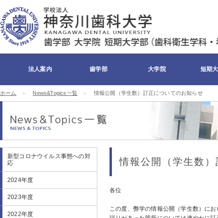
法人案内
歯学部
大学院
短期
ホーム
News&Topics一覧
情報公開（学生数）訂正についてのお知らせ
理事長メッセージ
学長メッセージ
組織・沿革
理念・精神
キャンパスマップ
寄付について
医療施設
校章・校歌・ケイ
交通アクセス
メディア
お問い合わせ
ディくん
新型コロナウイルス事態への対
情報公開（学生数）
応
2024年度
各位
2023年度
この度、弊学の情報公開（学生数）にお
2022年度